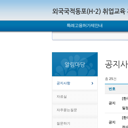
특례고용허가제안내
공지사
알림마당
총
25
건
공지사항
번호
자료실
[한
공지
일정
자주묻는질문
[한
공지
질문하기
접수