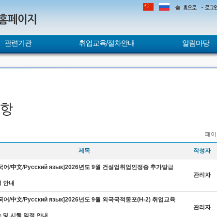
본문내용 바로가기
메인메뉴 바로가기
퀵메뉴 바로가기
관련기관
취업교육/절차안내
알림마당
항
페이
제목
작성자
국어/中文/Русский язык]2026년도 9월 건설업취업인정증 추가발급
관리자
 안내
국어/中文/Русский язык]2026년도 9월 외국국적동포(H-2) 취업교육
관리자
 및 시행 일정 안내