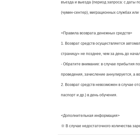
въезда и выезда (период запроса: с даты 
(чумин-сентер), миграционных службах или 
<Правила возврата денежных средств>
1. Возврат средств осуществляется автомат
страницу» не позднее, чем за день до нача
- Обратите внимание: в случае прибытия по
проведения, зачисление аннулируется, а во
2. Возврат средств невозможен в случае о
паспорт и др.) в день обучения.
<Дополнительная информация>
※ В случае недостаточного количества зар