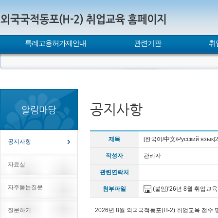
특례고용허가제안내
관련기관
취
공지사항
알림마당
제목
[한국어/中文/Русский яз
공지사항
작성자
관리자
자료실
관련연락처
자주묻는질문
첨부파일
(붙임)'26년 8월 취업교
질문하기
2026년 8월 외국국적동포(H-2) 취업교육 접수