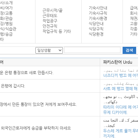
사/소개
씨/여가
기숙사안내
급여
근무시작/끝
장/교통
기숙사규칙
회사
근무태도
화/관습
기숙사환경
채권
작업공구
강/병원
식당안내
고용
안전규칙
식/식습관
식당규칙
각종
작업규칙 등 기타
행/송금
식당환경
기타
타
어
파키스탄어 Urdu
 نیا بناتے ہیں۔
운 은행 통장으로 새로 만듭시다.
너즈디끼 뱅끄 메 어
 بینک چلتے ہیں۔
 은행에 갑시다.
사트 메 뱅끄 쪌떼 해
ک اکاونٹ ہے تو مجھے
دکھائیے۔
장에서 만든 통장이 있으면 저에게 보여주세요.
따리미 이다레 메 어
무제 디카이에.
فر کے لئے التجا مت
کیجئے۔
 외국인근로자에게 송금을 부탁하지 마세요
두스레 게르 물끼 무
끼지에.