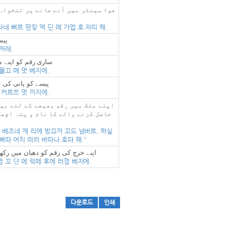
جوا سینٹر میں آنے جانے پر تنخواہ 
네 뻐르 떤캏 엑 딘 메 가엡 호 자띠 해.
پیس
꺼레.
ساری رقم کو اپنے 
물끄 메 멋 베지에.
پیسے کو پانی کی
 커르쯔 멋 끼지에.
حاصل کرنے والے کا نام و پتہ اچھی
 베즈네 께 리에 방끄까 꼬드 넘버르, 하실
뻐따 어치 떠러 버따나 호따 해."
اپنے خرچ کی رقم کو دھیان میں رکھت
 꼬 댠 메 렄떼 후에 러껌 베지에.
다운로드
인쇄