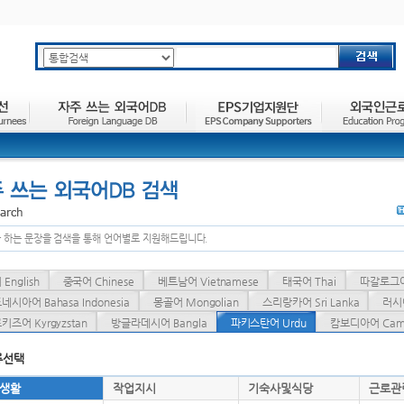
주요메뉴 바로가기
하위메뉴 바로가기
본문 바로가기
 하는 문장을 검색을 통해 언어별로 지원해드립니다.
English
중국어 Chinese
베트남어 Vietnamese
태국어 Thai
따갈로그어 
네시아어 Bahasa Indonesia
몽골어 Mongolian
스리랑카어 Sri Lanka
러시아
키즈어 Kyrgyzstan
방글라데시어 Bangla
파키스탄어 Urdu
캄보디아어 Camb
류선택
생활
작업지시
기숙사및식당
근로관