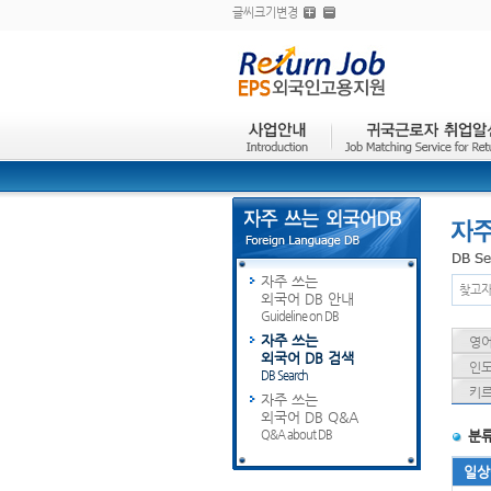
글씨크기변경
자주 쓰는
찾고자
외국어 DB 안내
Guideline on DB
자주 쓰는
영어 
외국어 DB 검색
인도
DB Search
키르
자주 쓰는
외국어 DB Q&A
Q&A about DB
분
일상