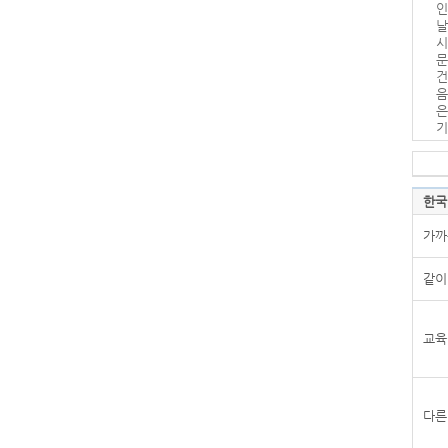
인
날
시
문
건
음
은
기
한국
가까
같이
교육
다른