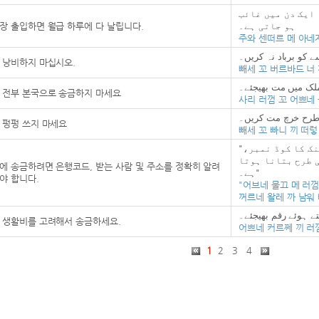
ایک دن میں غائب
장 출입하면 월급 하루에 다 날립니다.
ہو جاتی ہے۔
주와 센떠르 메 아네자
ے کو برباد نہ کریں۔
 낭비하지 마십시오.
빼세 꼬 버르바드 너 
ملک میں مت بھیجئے۔
 전부 본국으로 송금하지 마세요
사리 러껌 꼬 어쁘네 
 طرح خرچ مت کریں۔
 펑펑 쓰지 마세요
빼세 꼬 빠니 끼 떠렇
"اپنے ملک میں رقم بھیجے کے لئے بینک کا کوڈ نمبر،
 طرح بتانا ہوتا
에 송금하려면 은행코드, 받는 사람 및 주소를 정확히 알려
ہے۔"
야 합니다.
"어브네 물끄 메 러껌
꺼르네 왈레 까 남워 
ے ہوئے رقم بھیجئے۔
 생활비를 고려해서 송금하세요.
어쁘네 커르쩨 끼 러껌
1
2
3
4