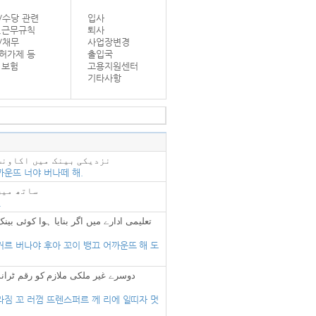
/수당 관련
입사
,근무규칙
퇴사
/채무
사업장변경
허가제 등
출입국
 보험
고용지원센터
기타사항
نزدیکی بینک میں اکاونٹ
까운뜨 너야 버나떼 해.
ساتھ میں
.
تعلیمی ادارے میں اگر بنایا ہوا کوئی بین
거르 버나야 후아 꼬이 뱅끄 어까운뜨 해 도
دوسرے غیر ملکی ملازم کو رقم ٹرانس
라짐 꼬 러껌 뜨렌스퍼르 께 리에 일띠자 멋