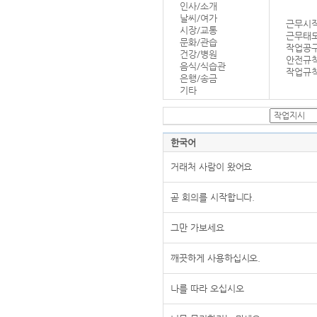
인사/소개
날씨/여가
근무시작
시장/교통
근무태
문화/관습
작업공
건강/병원
안전규
음식/식습관
작업규칙
은행/송금
기타
한국어
거래처 사람이 왔어요
곧 회의를 시작합니다.
그만 가보세요
깨끗하게 사용하십시오.
나를 따라 오십시오