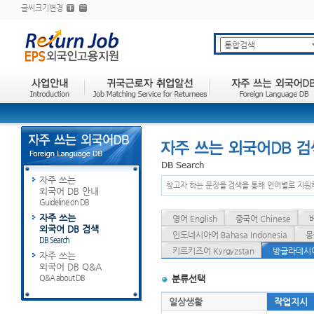
글씨크기변경
자주 쓰는
찾고자 하는 문장을 검색을 통해 언어별로 지원
외국어 DB 안내
Guideline on DB
자주 쓰는
영어 English
중국어 Chinese
외국어 DB 검색
인도네시아어 Bahasa Indonesia
몽
DB Search
키르키즈어 Kyrgyzstan
방글라데시어 
자주 쓰는
외국어 DB Q&A
Q&A about DB
분류선택
일상생활
작업지시