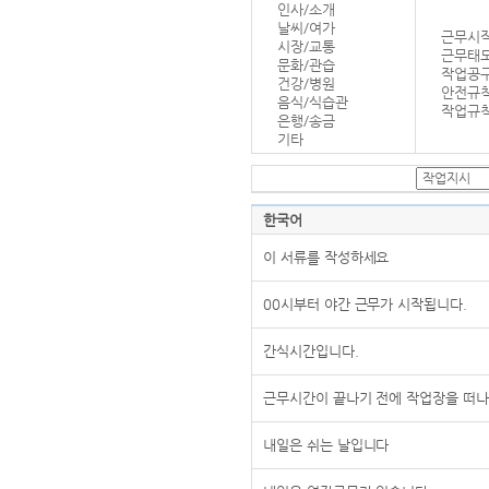
인사/소개
날씨/여가
근무시작
시장/교통
근무태
문화/관습
작업공
건강/병원
안전규
음식/식습관
작업규칙
은행/송금
기타
한국어
이 서류를 작성하세요
00시부터 야간 근무가 시작됩니다.
간식시간입니다.
근무시간이 끝나기 전에 작업장을 떠나
내일은 쉬는 날입니다