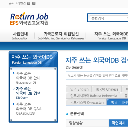
글씨크기변경
자주 쓰는
찾고자 하는 문장을 검색을 통해 언어별로 지원
외국어 DB 안내
Guideline on DB
자주 쓰는
영어 English
중국어 Chinese
외국어 DB 검색
인도네시아어 Bahasa Indonesia
몽
DB Search
키르키즈어 Kyrgyzstan
방글라데시어 
자주 쓰는
외국어 DB Q&A
Q&A about DB
분류선택
일상생활
작업지시