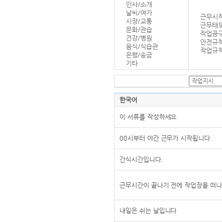
인사/소개
날씨/여가
근무시작
시장/교통
근무태
문화/관습
작업공
건강/병원
안전규
음식/식습관
작업규칙
은행/송금
기타
한국어
이 서류를 작성하세요
00시부터 야간 근무가 시작됩니다.
간식시간입니다.
근무시간이 끝나기 전에 작업장을 떠나
내일은 쉬는 날입니다