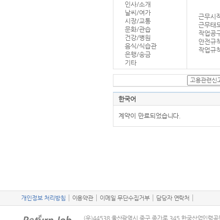
인사/소개
날씨/여가
근무시작
시장/교통
근무태
문화/관습
작업공
건강/병원
안전규
음식/식습관
작업규칙
은행/송금
기타
한국어
계약이 만료되었습니다.
개인정보 처리방침
이용약관
이메일 무단수집거부
담당자 연락처
(우)44538 울산광역시 중구 종가로 345 한국산업인력공