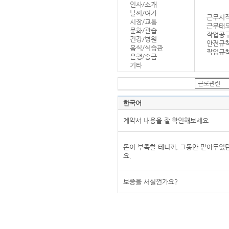
인사/소개
날씨/여가
근무시작
시장/교통
근무태
문화/관습
작업공
건강/병원
안전규
음식/식습관
작업규칙
은행/송금
기타
한국어
계약서 내용을 잘 확인해보세요
돈이 부족할 테니까, 그동안 맡아두었
요.
보증을 서실껀가요?