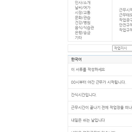
인사/소개
날씨/여가
근무시작
시장/교통
근무태
문화/관습
작업공
건강/병원
안전규
음식/식습관
작업규칙
은행/송금
기타
한국어
이 서류를 작성하세요
00시부터 야간 근무가 시작됩니다.
간식시간입니다.
근무시간이 끝나기 전에 작업장을 떠나
내일은 쉬는 날입니다