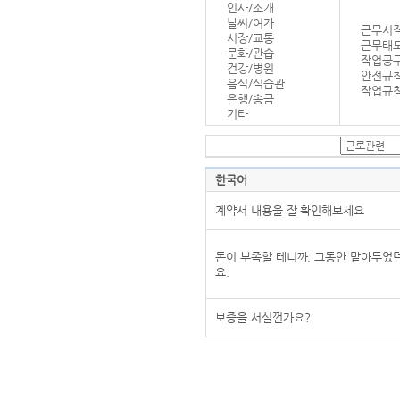
인사/소개
날씨/여가
근무시작
시장/교통
근무태
문화/관습
작업공
건강/병원
안전규
음식/식습관
작업규칙
은행/송금
기타
한국어
계약서 내용을 잘 확인해보세요
돈이 부족할 테니까, 그동안 맡아두었
요.
보증을 서실껀가요?