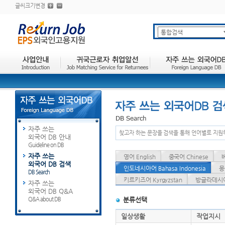
글씨크기변경
자주 쓰는
찾고자 하는 문장을 검색을 통해 언어별로 지원
외국어 DB 안내
Guideline on DB
자주 쓰는
영어 English
중국어 Chinese
외국어 DB 검색
인도네시아어 Bahasa Indonesia
몽
DB Search
키르키즈어 Kyrgyzstan
방글라데시어 
자주 쓰는
외국어 DB Q&A
Q&A about DB
분류선택
일상생활
작업지시