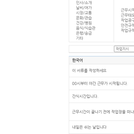
인사/소개
날씨/여가
근무시작
시장/교통
근무태
문화/관습
작업공
건강/병원
안전규
음식/식습관
작업규칙
은행/송금
기타
한국어
이 서류를 작성하세요
00시부터 야간 근무가 시작됩니다.
간식시간입니다.
근무시간이 끝나기 전에 작업장을 떠나
내일은 쉬는 날입니다