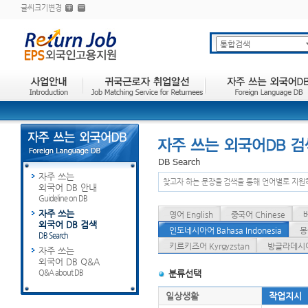
글씨크기변경
자주 쓰는
찾고자 하는 문장을 검색을 통해 언어별로 지원
외국어 DB 안내
Guideline on DB
자주 쓰는
영어 English
중국어 Chinese
외국어 DB 검색
인도네시아어 Bahasa Indonesia
몽
DB Search
키르키즈어 Kyrgyzstan
방글라데시어 
자주 쓰는
외국어 DB Q&A
Q&A about DB
분류선택
일상생활
작업지시