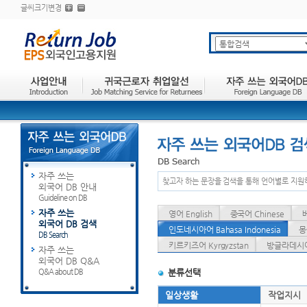
글씨크기변경
자주 쓰는
찾고자 하는 문장을 검색을 통해 언어별로 지원
외국어 DB 안내
Guideline on DB
자주 쓰는
영어 English
중국어 Chinese
외국어 DB 검색
인도네시아어 Bahasa Indonesia
몽
DB Search
키르키즈어 Kyrgyzstan
방글라데시어 
자주 쓰는
외국어 DB Q&A
Q&A about DB
분류선택
일상생활
작업지시