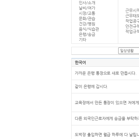
인사/소개
날씨/여가
근무시작
시장/교통
근무태
문화/관습
작업공
건강/병원
안전규
음식/식습관
작업규칙
은행/송금
기타
한국어
가까운 은행 통장으로 새로 만듭시다.
같이 은행에 갑시다.
교육장에서 만든 통장이 있으면 저에게
다른 외국인근로자에게 송금을 부탁하
도박장 출입하면 월급 하루에 다 날립