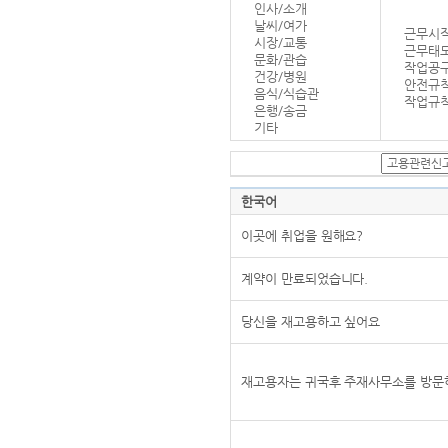
인사/소개
날씨/여가
근무시작
시장/교통
근무태
문화/관습
작업공
건강/병원
안전규
음식/식습관
작업규칙
은행/송금
기타
한국어
이곳에 취업을 원해요?
계약이 만료되었습니다.
당신을 재고용하고 싶어요
재고용자는 귀국후 주재사무소를 방문