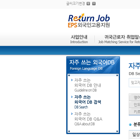
글씨크기변경
자주 쓰는
찾고자
외국어 DB 안내
Guideline on DB
자주 쓰는
영어 
외국어 DB 검색
인도
DB Search
키르
자주 쓰는
외국어 DB Q&A
Q&A about DB
분
일상