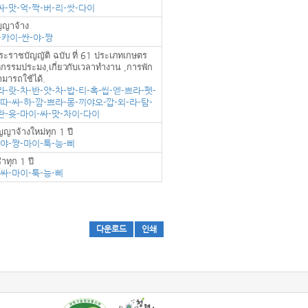
싸-맛-억-짝-버-리-쌋-다이
ัญญาจ้าง
-카이-싼-야-짱
ะราชบัญญัติ ฉบับ ที่ 61 ประเภทเกษตร
าหกรรมประมง,เกี่ยวกับเวลาทำงาน ,การพัก
ามารถใช้ได้.
라-랏-차-반-얏-차-밥-티-혹-씹-엗-쁘라-펫-
-따-싸-하-깜-쁘라-몽-끼야오-깝-외-라-탐-
완-윳-마이-싸-맛-차이-다이
ญาจ้างใหม่ทุก 1 ปี
-야-짱-마이-툭-능-삐
าทุก 1 ปี
-싸-마이-툭-능-삐
다운로드
인쇄