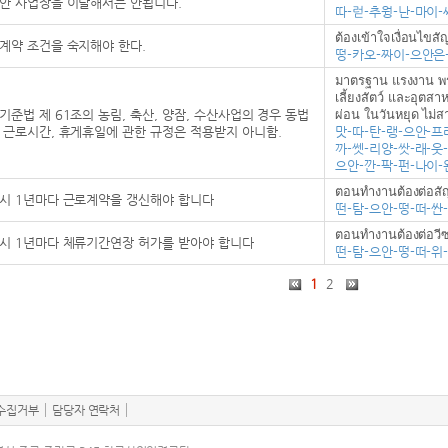
안 사업장을 이탈해서는 안됩니다.
따-럳-추웡-난-마이-
ต้องเข้าใจเงื่อนไขส
계약 조건을 숙지해야 한다.
떵-카오-짜이-으안은
มาตรฐาน แรงงาน พร
เลี้ยงสัตว์ และอุตส
기준법 제 61조의 농림, 축산, 양잠, 수산사업의 경우 동법
ผ่อน ในวันหยุด ไม่ส
 근로시간, 휴게휴일에 관한 규정은 적용받지 아니함.
맛-따-탄-랭-으안-프
까-쎗-리양-쌋-래-웃
으안-깐-팍-펀-나이-
ตอนทำงานต้องต่อสัญ
시 1년마다 근로계약을 갱신해야 합니다
떤-탐-으안-떵-떠-싼
ตอนทำงานต้องต่อวีซ่
시 1년마다 체류기간연장 허가를 받아야 합니다
떤-탐-으안-떵-떠-위
1
2
수집거부
담당자 연락처