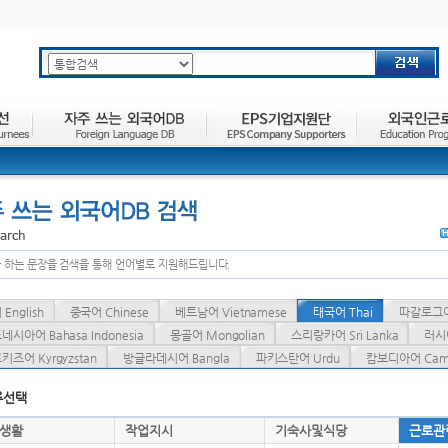
주요메뉴 바로가기
하위메뉴 바로가기
본문 바로가기
 하는 문장을 검색을 통해 언어별로 지원해드립니다.
English
중국어 Chinese
베트남어 Vietnamese
태국어 Thai
따갈로그어 
네시아어 Bahasa Indonesia
몽골어 Mongolian
스리랑카어 Sri Lanka
러시아
키즈어 Kyrgyzstan
방글라데시어 Bangla
파키스탄어 Urdu
캄보디아어 Camb
류선택
생활
작업지시
기숙사및식당
근로관