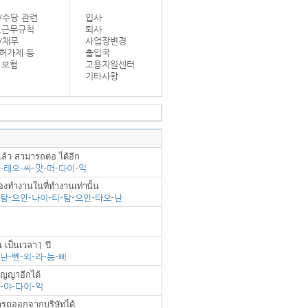
/수당 관련
입사
,근무규칙
퇴사
/채무
사업장변경
허가제 등
출입국
 보험
고용지원센터
기타사항
แล้ว สามารถต่อ ได้อีก
삐-래오-싸-맛-떠-다이-익
องทำงานในที่ทำงานเท่านั้น
-탐-으안-나이-티-탐-으안-타오-난
 เป็นเวลา1 ปี
-난-뻰-외-라-능-삐
ัญญาอีกได้
싼-야-다이-익
ารถออกจากบริษัทได้