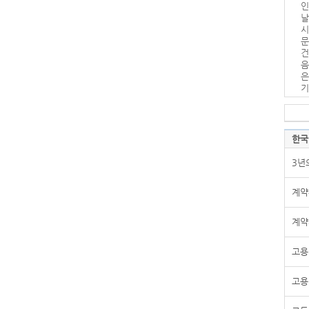
인
날
시
문
건
음
은
기
한국
3년
계약
계약
고용
고용