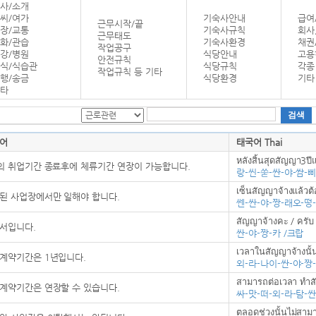
사/소개
씨/여가
기숙사안내
급여
근무시작/끝
장/교통
기숙사규칙
회사
근무태도
화/관습
기숙사환경
채권
작업공구
강/병원
식당안내
고용
안전규칙
식/식습관
식당규칙
각종
작업규칙 등 기타
행/송금
식당환경
기타
타
어
태국어 Thai
หลังสิ้นสุดสัญญา3ปี
의 취업기간 종료후에 체류기간 연장이 가능합니다.
랑-씬-쑫-싼-야-쌈-
เซ็นสัญญาจ้างแล้วต้
된 사업장에서만 일해야 합니다.
쎈-싼-야-짱-래오-떵
สัญญาจ้างคะ / ครับ
서입니다.
싼-야-짱-카 /크랍
เวลาในสัญญาจ้างนั้น
계약기간은 1년입니다.
외-라-나이-싼-야-짱
สามารถต่อเวลา ทำส
계약기간은 연장할 수 있습니다.
싸-맛-떠-외-라-탐-
ตลอดช่วงนั้นไม่สาม