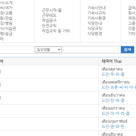
사/소개
씨/여가
기숙사안내
급여
근무시작/끝
장/교통
기숙사규칙
회사
근무태도
화/관습
기숙사환경
채권
작업공구
강/병원
식당안내
고용
안전규칙
식/식습관
식당규칙
각종
작업규칙 등 기타
행/송금
식당환경
기타
타
어
태국어 Thai
เดือนตุลาคม
월
드안-뚜-라-콤
เดือนพฤศจิกายน
월
드안-프릇-싸-찌-까-
เดือนธันวาคม
월
드안-탄-와-콤
เดือนมกราคม
드안-마-까-라-콤
เดือนกุมภาพันธ์
드안-꿈-파-판
เดือนมีนาคม