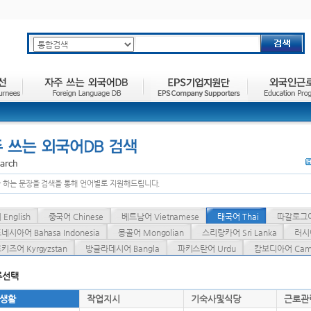
주요메뉴 바로가기
하위메뉴 바로가기
본문 바로가기
 하는 문장을 검색을 통해 언어별로 지원해드립니다.
English
중국어 Chinese
베트남어 Vietnamese
태국어 Thai
따갈로그어 
네시아어 Bahasa Indonesia
몽골어 Mongolian
스리랑카어 Sri Lanka
러시아
키즈어 Kyrgyzstan
방글라데시어 Bangla
파키스탄어 Urdu
캄보디아어 Camb
류선택
생활
작업지시
기숙사및식당
근로관