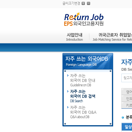
글씨크기변경
자주 쓰는
찾고자
외국어 DB 안내
Guideline on DB
자주 쓰는
영어 
외국어 DB 검색
인도
DB Search
키르
자주 쓰는
외국어 DB Q&A
Q&A about DB
분
일상