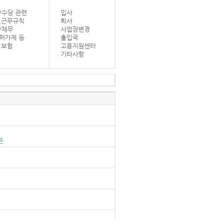
/수당 관련
입사
,근무규칙
퇴사
/채무
사업장변경
허가제 등
출입국
 보험
고용지원센터
기타사항
욘