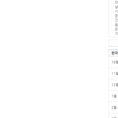
인
날
시
문
건
음
은
기
한국
10
11
12
1월
2월