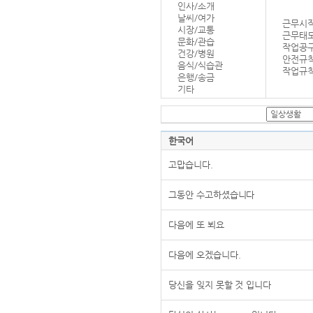
인사/소개
날씨/여가
근무시작
시장/교통
근무태
문화/관습
작업공
건강/병원
안전규
음식/식습관
작업규칙
은행/송금
기타
한국어
고맙습니다.
그동안 수고하셨습니다
다음에 또 뵈요
다음에 오겠습니다.
당신을 잊지 못할 것 입니다