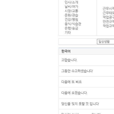
인사/소개
날씨/여가
근무시작
시장/교통
근무태
문화/관습
작업공
건강/병원
안전규
음식/식습관
작업규칙
은행/송금
기타
한국어
고맙습니다.
그동안 수고하셨습니다
다음에 또 뵈요
다음에 오겠습니다.
당신을 잊지 못할 것 입니다