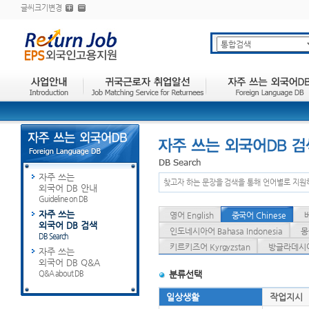
글씨크기변경
자주 쓰는
찾고자 하는 문장을 검색을 통해 언어별로 지원
외국어 DB 안내
Guideline on DB
자주 쓰는
영어 English
중국어 Chinese
외국어 DB 검색
인도네시아어 Bahasa Indonesia
몽
DB Search
키르키즈어 Kyrgyzstan
방글라데시어 
자주 쓰는
외국어 DB Q&A
Q&A about DB
분류선택
일상생활
작업지시