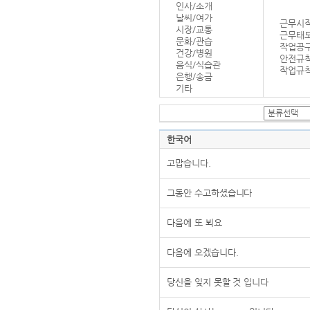
인사/소개
날씨/여가
근무시작
시장/교통
근무태
문화/관습
작업공
건강/병원
안전규
음식/식습관
작업규칙
은행/송금
기타
한국어
고맙습니다.
그동안 수고하셨습니다
다음에 또 뵈요
다음에 오겠습니다.
당신을 잊지 못할 것 입니다