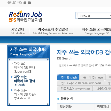
글씨크기변경
자주 쓰는
찾고자 하는 문장을 검색을 통해 언어별로 지원
외국어 DB 안내
Guideline on DB
자주 쓰는
영어 English
중국어 Chinese
외국어 DB 검색
인도네시아어 Bahasa Indonesia
몽
DB Search
키르키즈어 Kyrgyzstan
방글라데시어 
자주 쓰는
외국어 DB Q&A
Q&A about DB
분류선택
일상생활
작업지시