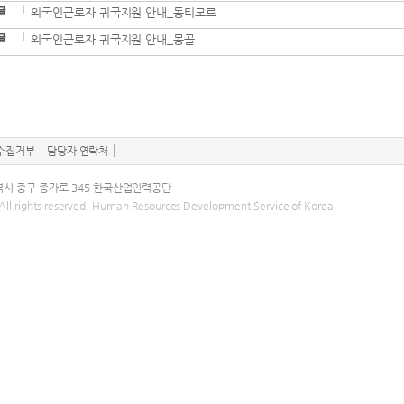
외국인근로자 귀국지원 안내_동티모르
외국인근로자 귀국지원 안내_몽골
수집거부
담당자 연락처
광역시 중구 종가로 345 한국산업인력공단
ll rights reserved. Human Resources Development Service of Korea