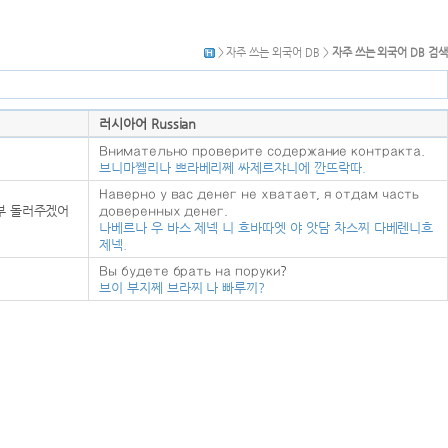
> 자주 쓰는 외국어 DB >
자주 쓰는 외국어 DB 검색
러시아어 Russian
Внимательно проверите содержание контракта.
브니마쩰리나 쁘라베리쩨 싸제르쟈니에 깐뜨락따.
Наверно у вас денег не хватает, я отдам часть
부 돌러주겠어
доверенных денег.
나베르나 우 바스 제넥 니 흐바따엣 야 앗담 차스찌 다베렌니흐
제넥.
Вы будете брать на поруки?
브이 부지쩨 브라찌 나 빠루끼?