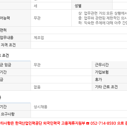
세
성별
상: 업무관련 거의 모든 상황에
어능력
무관
중: 업무와 관련된 제한적인 의
하: 익숙한 주제에 대해 아주 
면허
업무내용
제조업
 자격 조건
 조건
균 임금
무관
근무시간
기간
가입보험
금
휴가
없음
기타 근로 조건
타
기간
상시채용
 요구사항
기타사항은 한국산업인력공단 외국인력국 고용체류지원부 ☎ 052-714-8593 으로 