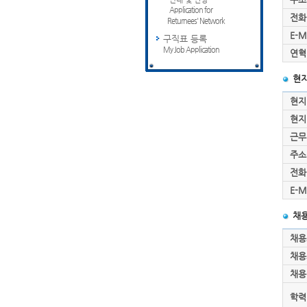
Application for
전화
Returnees' Network
E-M
구직표 등록
My Job Application
연혁
현지
현지
현지
근무
주소
전화
E-M
채용
채용
채용
채용
학력