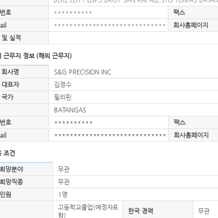
번호
**********
팩스
ail
*****************************
회사홈페이지
 및 실적
 근무지 정보 (해외 근무지)
 회사명
S&G PRECISION INC
 대표자
김정수
 국가
필리핀
BATANGAS
번호
**********
팩스
ail
*****************************
회사홈페이지
 조건
희망분야
무관
희망직종
무관
인원
1명
고등학교졸업(예정자포
한국 경력
무관
함)