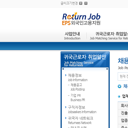
글씨크기변경
채용정보
현재 
Job Information
채용공고
채
Job Posting
기업 PR
업
Business PR
회사
구직자정보
Jobseekers Information
진출
귀국자 네트워크
업종
Returnees Network
주소
안내 및 신청