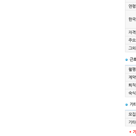
연령
한국
자격
주요
그외
근로
월평
계약
퇴직
숙식
기
모집
기타
* 