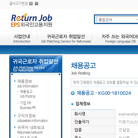
글씨크기변경
채용정보
현재 진행중인 채용공고 정보를 열람하실 수 있
Job Information
채용공고
채용공고 - KG00-1810024
Job Posting
기업 PR
업체정보
Business PR
회사명
eveneselg
구직자정보
Jobseekers Information
진출국가
키르기스스
귀국자 네트워크
업종
건설업
Returnees Network
주소
비쉬켁
안내 및 신청