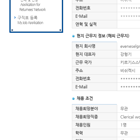
Application for
전화번호
*******
Returnees' Network
E-Mail
*******
구직표 등록
My Job Application
연혁 및 실적
현지 근무지 정보 (해외 근무지)
현지 회사명
eveneselg
현지 대표자
강형기
근무 국가
키르기스스
주소
비쉬켁시
전화번호
*******
E-Mail
*******
채용 조건
채용희망분야
무관
채용희망직종
Clerical 
채용인원
1명
학력
무관