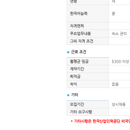
연령
세
한국어능력
중
자격면허
주요업무내용
숙소 관리
그외 자격 조건
근로 조건
월평균 임금
$300 이상
계약기간
퇴직금
숙식
없음
기타
모집기간
상시채용
기타 요구사항
* 기타사항은 한국산업인력공단 외국인력