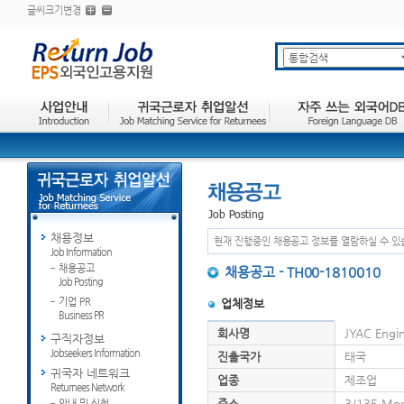
글씨크기변경
채용정보
현재 진행중인 채용공고 정보를 열람하실 수 있
Job Information
채용공고
채용공고 - TH00-1810010
Job Posting
기업 PR
업체정보
Business PR
회사명
JYAC Engin
구직자정보
Jobseekers Information
진출국가
태국
귀국자 네트워크
업종
제조업
Returnees Network
주소
3/135 Moo
안내 및 신청