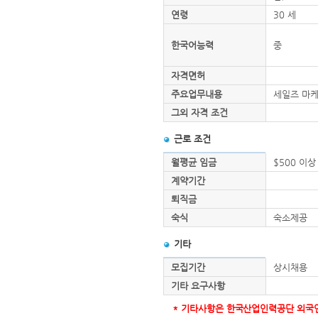
연령
30 세
한국어능력
중
자격면허
주요업무내용
세일즈 마
그외 자격 조건
근로 조건
월평균 임금
$500 이상
계약기간
퇴직금
숙식
숙소제공
기타
모집기간
상시채용
기타 요구사항
* 기타사항은 한국산업인력공단 외국인력