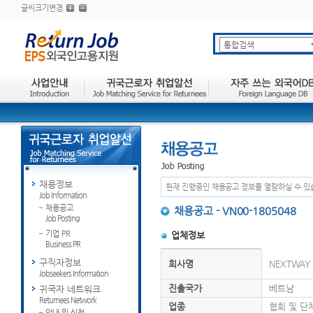
글씨크기변경
채용정보
현재 진행중인 채용공고 정보를 열람하실 수 있
Job Information
채용공고
채용공고 - VN00-1805048
Job Posting
기업 PR
업체정보
Business PR
구직자정보
회사명
NEXTWAY
Jobseekers Information
진출국가
베트남
귀국자 네트워크
Returnees Network
업종
협회 및 단
안내 및 신청