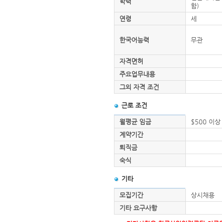
학력
함)
연령
세
한국어능력
무관
자격면허
주요업무내용
그외 자격 조건
근로 조건
월평균 임금
$500 이상
계약기간
퇴직금
숙식
기타
모집기간
상시채용
기타 요구사항