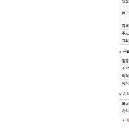
연령
한국
자격
주요
그외
근로
월평
계약
퇴직
숙식
기
모집
기타
* 