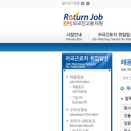
글씨크기변경
채용정보
현재 
Job Information
채용공고
채
Job Posting
기업 PR
업
Business PR
회사
구직자정보
Jobseekers Information
진출
귀국자 네트워크
업종
Returnees Network
주소
안내 및 신청