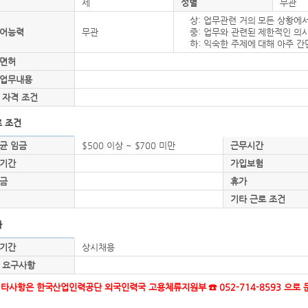
세
성별
무관
상: 업무관련 거의 모든 상황에
어능력
무관
중: 업무와 관련된 제한적인 의
하: 익숙한 주제에 대해 아주 
면허
업무내용
 자격 조건
 조건
균 임금
$500 이상 ~ $700 미만
근무시간
기간
가입보험
금
휴가
기타 근로 조건
타
기간
상시채용
 요구사항
기타사항은 한국산업인력공단 외국인력국 고용체류지원부 ☎ 052-714-8593 으로 