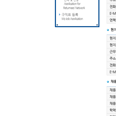
Application for
전화
Returnees' Network
E-M
구직표 등록
My Job Application
연혁
현지
현지
현지
근무
주소
전화
E-M
채용
채용
채용
채용
학력