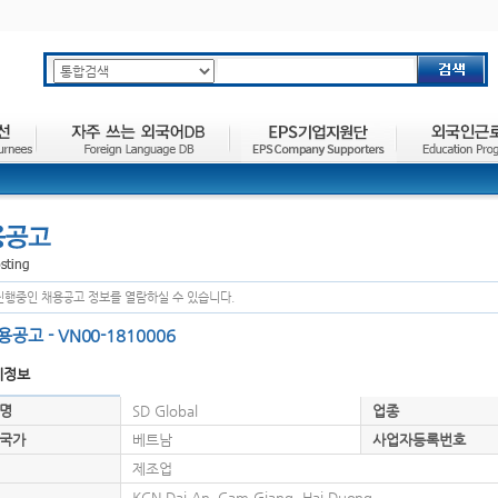
주요메뉴 바로가기
하위메뉴 바로가기
본문 바로가기
진행중인 채용공고 정보를 열람하실 수 있습니다.
용공고 - VN00-1810006
체정보
명
SD Global
업종
국가
베트남
사업자등록번호
제조업
KCN Dai An, Cam Giang, Hai Duong