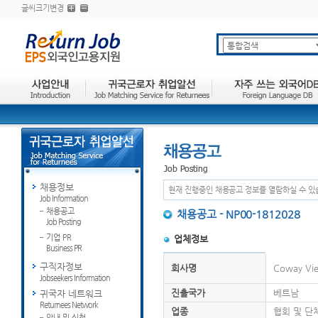
글씨크기변경
채용정보
현재 진행중인 채용공고 정보를 열람하실 수 있
Job Information
채용공고
채용공고 - NP00-1812028
Job Posting
기업 PR
업체정보
Business PR
구직자정보
회사명
Coway Vi
Jobseekers Information
진출국가
베트남
귀국자 네트워크
Returnees Network
업종
협회 및 단
안내 및 신청