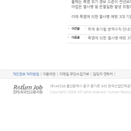
올해는 폭염 위기 경보 수준이 전년보
어업은 열사병 등 온열질환 발생 위험
이에 폭염에 의한 열사병 예방 3대 
하계 휴가철 방역수칙 안내(
폭염에 의한 열사병 예방 3
개인정보 처리방침
이용약관
이메일 무단수집거부
담당자 연락처
(우)44538 울산광역시 중구 종가로 345 한국산업인력공
Copyrightⓒ2009 All rights reserved. Human Resou